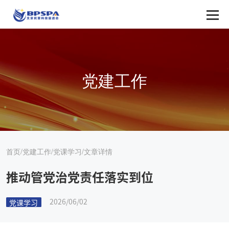
党建工作
首页/
党建工作/
党课学习/
文章详情
推动管党治党责任落实到位
2026/06/02
党课学习