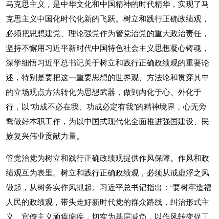
马克思主义，是中华文化和中国精神的时代精华，实现了马
克思主义中国化时代化新的飞跃。树立和践行正确政绩观，
必须把思想建党、理论强党作为管党治党的重大政治责任，
坚持不懈用习近平新时代中国特色社会主义思想凝心铸魂，
深学细悟习近平总书记关于树立和践行正确政绩观的重要论
述，特别是要把这一重要思想的世界观、方法论和贯穿其中
的立场观点方法转化为思想武器，做到内化于心、外化于
行，以“功成不必在我、功成必定有我”的精神境界，心无旁
骛做好本职工作，为以中国式现代化全面推进强国建设、民
族复兴伟业贡献力量。
管党治党为树立和践行正确政绩观提供作风保障。作风和政
绩观互为表里。树立和践行正确政绩观，必须从戒虚浮之风
做起，从树务实作风抓起。习近平总书记指出：“要树牢造福
人民的政绩观，带头走好新时代党的群众路线，纠治形式主
义、官僚主义顽瘴痼疾，切实为基层减负，以作风转变促工