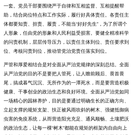
一套。党员干部要围绕严于自律和互相监督、互相提醒帮
助，结合岗位特点和工作实际，履行好具体责任。各责任主
体都要知责、担责、履责，不能当“好好先生”，为了所谓个
人形象，任由党的形象和人民利益受损害。要健全精准科学
的问责机制，层层传导压力，以责任主体到位、责任要求到
位、考核问责到位，推动管党治党责任落实到位。
严管和厚爱相结合是对全面从严治党规律的深刻总结。全面
从严治党的目的不是要把人管死，让人瞻前顾后、畏首畏
尾，搞成暮气沉沉、无所作为的一潭死水，而是要营造积极
健康、干事创业的政治生态和良好环境。全面从严治党如同
一场精心的园林养护，目的是要通过明确生长的正确方向、
立起支撑的规矩支架、扶正被风雨吹斜的树木、强健抵御病
虫害的免疫系统，从而营造阳光充足、通风顺畅、土壤肥沃
的政治生态，让每一棵“树木”都能在规矩的框架内自由向上