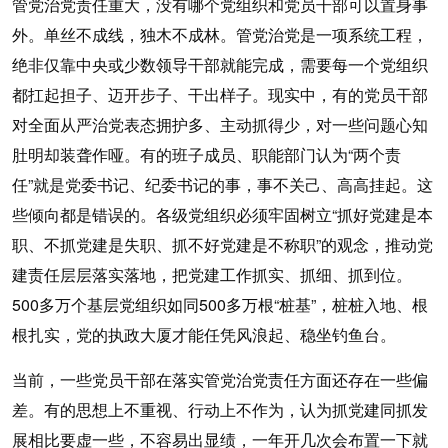
管党治党责任重大，没有哪个党组织和党员干部可以置身事
外。单丝不成线，独木不成林。管党治党是一项系统工程，
绝非仅靠中央或少数领导干部就能完成，需要每一个党组织
都扛起担子、迈开步子、干出样子。现实中，有的党员干部
对全面从严治党表态拥护多、主动抓得少，对一些问题心知
肚明却装聋作哑。有的班子成员、职能部门认为“两个责
任”就是党委书记、纪委书记的事，事不关己、高高挂起。这
些倾向都是错误的。各级党组织必须牢固树立“抓好党建是本
职、不抓党建是失职、抓不好党建是不称职”的观念，推动党
建责任层层落实落地，把党建工作抓实、抓细、抓到位。
500多万个基层党组织如同500多万根“桩基”，桩桩入地、根
根扎实，党的执政大厦才能任凭风浪起、稳坐钓鱼台。
当前，一些党员干部在落实管党治党责任方面还存在一些偏
差。有的思想上不重视、行动上不作为，认为抓党建同抓发
展相比要虚一些，不容易出显绩，一年开几次会布置一下就