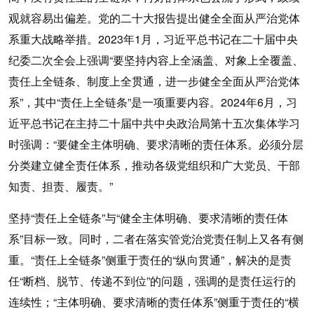
观就容易出偏差。党的二十大报告提出健全全面从严治党体
系重大战略举措。2023年1月，习近平总书记在二十届中央
纪委二次全会上强调“要坚持内容上全涵盖、对象上全覆盖、
责任上全链条、制度上全贯通，进一步健全全面从严治党体
系”，其中“责任上全链条”是一项重要内容。2024年6月，习
近平总书记在主持二十届中共中央政治局第十五次集体学习
时强调：“要健全主体明确、要求清晰的责任体系。必须分层
分类建立健全责任体系，推动各级党组织和广大党员、干部
知责、担责、履责。”
坚持“责任上全链条”与“健全主体明确、要求清晰的责任体
系”目标一致。同时，二者在落实管党治党责任制上又各有侧
重。“责任上全链条”侧重于责任的“纵向贯通”，解决的是责
任“断档、脱节、传递不到位”的问题，强调的是责任运行的
连续性；“主体明确、要求清晰的责任体系”侧重于责任的“横