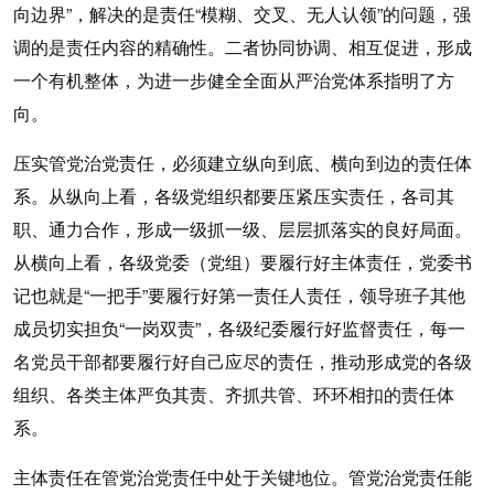
向边界”，解决的是责任“模糊、交叉、无人认领”的问题，强
调的是责任内容的精确性。二者协同协调、相互促进，形成
一个有机整体，为进一步健全全面从严治党体系指明了方
向。
压实管党治党责任，必须建立纵向到底、横向到边的责任体
系。从纵向上看，各级党组织都要压紧压实责任，各司其
职、通力合作，形成一级抓一级、层层抓落实的良好局面。
从横向上看，各级党委（党组）要履行好主体责任，党委书
记也就是“一把手”要履行好第一责任人责任，领导班子其他
成员切实担负“一岗双责”，各级纪委履行好监督责任，每一
名党员干部都要履行好自己应尽的责任，推动形成党的各级
组织、各类主体严负其责、齐抓共管、环环相扣的责任体
系。
主体责任在管党治党责任中处于关键地位。管党治党责任能