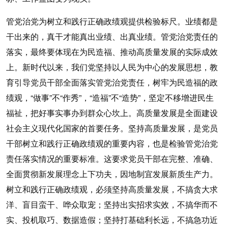
管党治党为树立和践行正确政绩观提供检验标尺。业绩都是
干出来的，真干才能真出业绩、出真业绩。管党治党责任的
落实，最终要体现在为民造福、推动高质量发展的实际成效
上。新时代以来，我们党坚持以人民为中心的发展思想，教
育引导党员干部全面落实管党治党责任，树牢为民造福的政
绩观，“做事”不“作秀”，“造福”不“造势”，坚定不移增进民生
福祉，把好事实事办到群众心坎上。高质量发展是全面建设
社会主义现代化国家的首要任务。坚持高质量发展，是党员
干部树立和践行正确政绩观的重要内容，也是检验管党治党
责任落实情况的重要标准。这要求党员干部在完整、准确、
全面贯彻新发展理念上下功夫，因地制宜发展新质生产力。
树立和践行正确政绩观，必须坚持高质量发展，不搞贪大求
洋、盲目蛮干、哗众取宠；坚持出实招求实效，不搞华而不
实、投机取巧、数据造假；坚持打基础利长远，不搞急功近