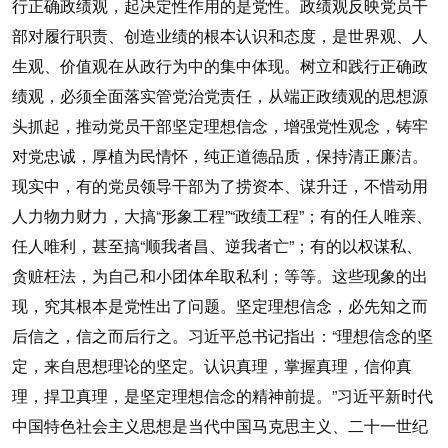
行正确政绩观，起决定性作用的是党性。政绩观反映党员干
部对履行职责、创造业绩的根本认识和态度，是世界观、人
生观、价值观在从政行为中的集中体现。树立和践行正确政
绩观，必须全面落实管党治党责任，从端正政绩观的思想源
头抓起，推动党员干部坚定理想信念，增强党性观念，铸牢
对党忠诚，厚植为民情怀，纯正道德品质，保持清正廉洁。
现实中，有的党员领导干部为了捞资本、谋升迁，不惜动用
人力物力财力，大搞“形象工程”“政绩工程”；有的任人唯亲、
任人唯利，甚至搞“顺我者昌、逆我者亡”；有的以权谋私、
贪赃枉法，为自己和小团体牟取私利；等等。这些现象的出
现，究其根本是党性出了问题。坚定理想信念，必先知之而
后信之，信之而后行之。习近平总书记指出：“理想信念的坚
定，来自思想理论的坚定。认识真理，掌握真理，信仰真
理，捍卫真理，是坚定理想信念的精神前提。”习近平新时代
中国特色社会主义思想是当代中国马克思主义、二十一世纪