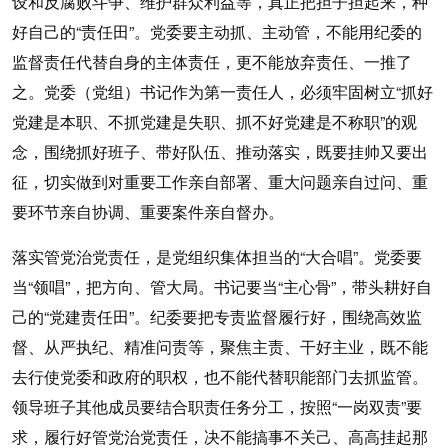
设和反腐败斗争、维护群众利益等，真正把担子担起来，种
好自己的“责任田”。党委要主动抓、主动管，不能用纪委的
监督责任代替自身的主体责任，更不能放弃责任、一推了
之。党委（党组）书记作为第一责任人，必须牢固树立“抓好
党建是本职、不抓党建是失职、抓不好党建是不称职”的观
念，围绕抓好班子、带好队伍、推动落实，既要挂帅又要出
征，切实做到对重要工作亲自部署、重大问题亲自过问、重
要环节亲自协调、重要案件亲自督办。
落实管党治党责任，是党组织集体担当的“大合唱”。党委要
当“领唱”，把方向、管大局。书记要当“主心骨”，带头耕好自
己的“党建责任田”。纪委要把专责监督履行好，围绕高效监
督、从严执纪、精准问责等，聚焦主责、干好主业，既不能
去行使党委和政府的职权，也不能代替职能部门去抓监管。
领导班子其他成员要结合职责任务分工，按照“一岗双责”要
求，履行好管党治党责任，决不能搞事不关己、高高挂起那