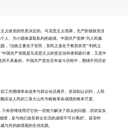
思主义政党的性质决定的。马克思主义强调，无产阶级政党没
个人、为小团体谋取私利的政绩。中国共产党将“为人民服
践，“治政之要在于安民，安民之道在于察其疾苦”“利民之
：“中国共产党既是马克思主义的坚定信仰者和践行者，又是中
党所不具备的。中国共产党在百年奋斗历程中，围绕不同历史
一切工作围绕革命战争与群众动员展开。党深刻认识到，人民
推翻压迫人民的三座大山作为检验革命成绩的根本尺度。
，只有苏维埃用尽它的一切努力解决了群众的问题，切切实实
成绩，是与他们改良群众生活的成绩不可分离的”。延安时
休戚与共的政绩观的生动实践。