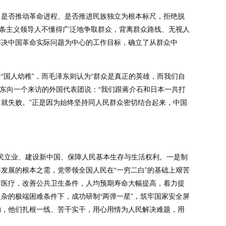
、是否推动革命进程、是否推进民族独立为根本标尺，拒绝脱
教条主义领导人不懂得广泛地争取群众，背离群众路线、无视人
解决中国革命实际问题为中心的工作目标，确立了从群众中
国人幼稚”，而毛泽东则认为“群众是真正的英雄，而我们自
泽东向一个来访的外国代表团说：“我们跟蒋介石和日本一共打
就失败。”正是因为始终坚持同人民群众密切结合起来，中国
为民立业、建设新中国、保障人民基本生存与生活权利。一是制
发展的根本之需，党带领全国人民在“一穷二白”的基础上艰苦
作医疗，改善公共卫生条件，人均预期寿命大幅提高，着力提
杂的极端困难条件下，成功研制“两弹一星”，筑牢国家安全屏
物，他们扎根一线、苦干实干，用心用情为人民解决难题，用