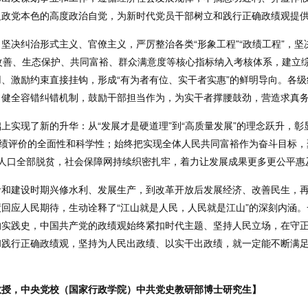
义政党本色的高度政治自觉，为新时代党员干部树立和践行正确政绩观提
坚决纠治形式主义、官僚主义，严厉整治各类“形象工程”“政绩工程”，
改善、生态保护、共同富裕、群众满意度等核心指标纳入考核体系，建立
、激励约束直接挂钩，形成“有为者有位、实干者实惠”的鲜明导向。各
，健全容错纠错机制，鼓励干部担当作为，为实干者撑腰鼓劲，营造求真
上实现了新的升华：从“发展才是硬道理”到“高质量发展”的理念跃升，
政绩评价的全面性和科学性；始终把实现全体人民共同富裕作为奋斗目标
困人口全部脱贫，社会保障网持续织密扎牢，着力让发展成果更多更公平惠
命和建设时期兴修水利、发展生产，到改革开放后发展经济、改善民生，
回应人民期待，生动诠释了“江山就是人民，人民就是江山”的深刻内涵
的实践史，中国共产党的政绩观始终紧扣时代主题、坚持人民立场，在守
和践行正确政绩观，坚持为人民出政绩、以实干出政绩，就一定能不断满
教授，中央党校（国家行政学院）中共党史教研部博士研究生】