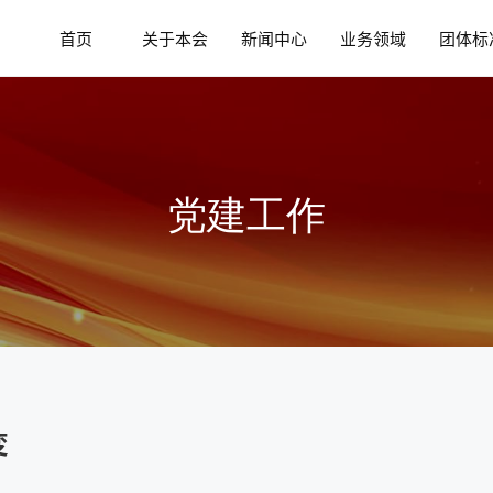
首页
关于本会
新闻中心
业务领域
团体标
本会简介
本会动态
国家政
党建工作
领导介绍
媒体报道
标准新
组织机构
科技资讯
标准立
分支机构
通知公告
征求意
党组织工作
内部刊物
标准发
变