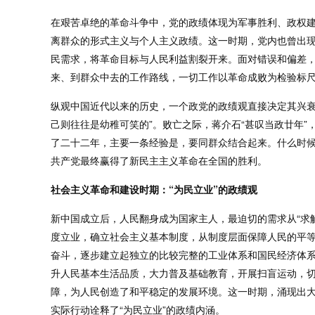
在艰苦卓绝的革命斗争中，党的政绩体现为军事胜利、政权
离群众的形式主义与个人主义政绩。这一时期，党内也曾出现
民需求，将革命目标与人民利益割裂开来。面对错误和偏差
来、到群众中去的工作路线，一切工作以革命成败为检验标
纵观中国近代以来的历史，一个政党的政绩观直接决定其兴衰
己则往往是幼稚可笑的”。败亡之际，蒋介石“甚叹当政廿年”
了二十二年，主要一条经验是，要同群众结合起来。什么时候
共产党最终赢得了新民主主义革命在全国的胜利。
社会主义革命和建设时期：“为民立业”的政绩观
新中国成立后，人民翻身成为国家主人，最迫切的需求从“求
度立业，确立社会主义基本制度，从制度层面保障人民的平等
奋斗，逐步建立起独立的比较完整的工业体系和国民经济体
升人民基本生活品质，大力普及基础教育，开展扫盲运动，切
障，为人民创造了和平稳定的发展环境。这一时期，涌现出
实际行动诠释了“为民立业”的政绩内涵。