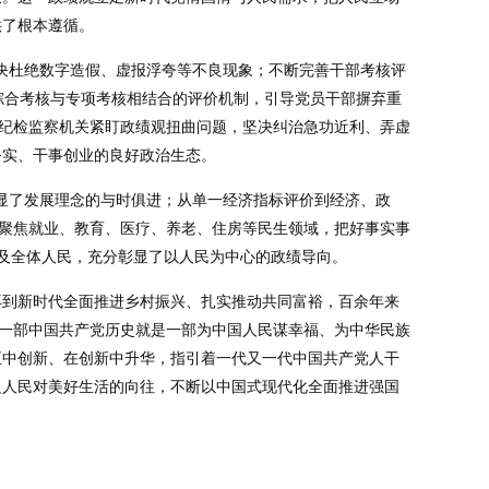
供了根本遵循。
坚决杜绝数字造假、虚报浮夸等不良现象；不断完善干部考核评
综合考核与专项考核相结合的评价机制，引导党员干部摒弃重
级纪检监察机关紧盯政绩观扭曲问题，坚决纠治急功近利、弄虚
务实、干事创业的良好政治生态。
彰显了发展理念的与时俱进；从单一经济指标评价到经济、政
，聚焦就业、教育、医疗、养老、住房等民生领域，把好事实事
及全体人民，充分彰显了以人民为中心的政绩导向。
再到新时代全面推进乡村振兴、扎实推动共同富裕，百余年来
。一部中国共产党历史就是一部为中国人民谋幸福、为中华民族
正中创新、在创新中升华，指引着一代又一代中国共产党人干
足人民对美好生活的向往，不断以中国式现代化全面推进强国