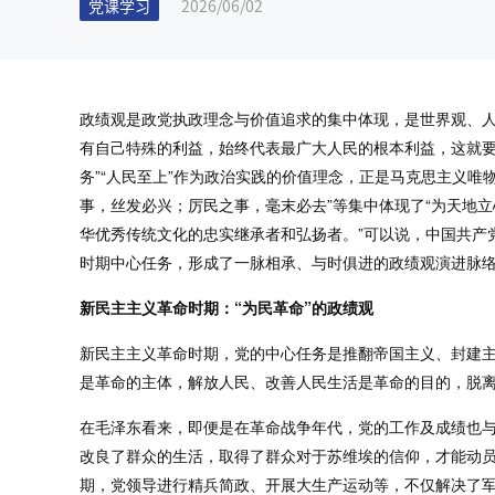
党课学习
2026/06/02
政绩观是政党执政理念与价值追求的集中体现，是世界观、
有自己特殊的利益，始终代表最广大人民的根本利益，这就要
务”“人民至上”作为政治实践的价值理念，正是马克思主义唯
事，丝发必兴；厉民之事，毫末必去”等集中体现了“为天地
华优秀传统文化的忠实继承者和弘扬者。”可以说，中国共产
时期中心任务，形成了一脉相承、与时俱进的政绩观演进脉
新民主主义革命时期：“为民革命”的政绩观
新民主主义革命时期，党的中心任务是推翻帝国主义、封建
是革命的主体，解放人民、改善人民生活是革命的目的，脱
在毛泽东看来，即便是在革命战争年代，党的工作及成绩也与
改良了群众的生活，取得了群众对于苏维埃的信仰，才能动员
期，党领导进行精兵简政、开展大生产运动等，不仅解决了