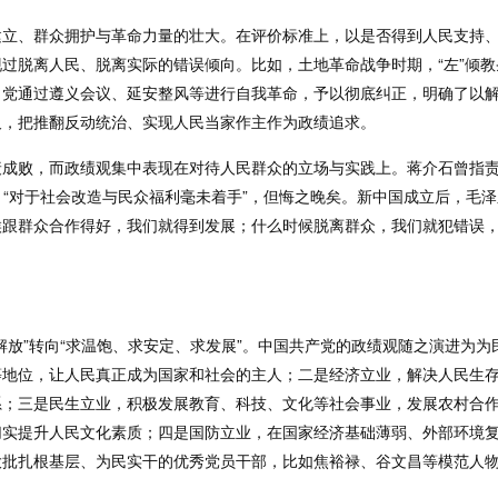
建立、群众拥护与革命力量的壮大。在评价标准上，以是否得到人民支持
过脱离人民、脱离实际的错误倾向。比如，土地革命战争时期，“左”倾
，党通过遵义会议、延安整风等进行自我革命，予以彻底纠正，明确了以
尺，把推翻反动统治、实现人民当家作主作为政绩追求。
成败，而政绩观集中表现在对待人民群众的立场与实践上。蒋介石曾指责“
，“对于社会改造与民众福利毫未着手”，但悔之晚矣。新中国成立后，毛
跟群众合作得好，我们就得到发展；什么时候脱离群众，我们就犯错误，
解放”转向“求温饱、求安定、求发展”。中国共产党的政绩观随之演进为
地位，让人民真正成为国家和社会的主人；二是经济立业，解决人民生存
系；三是民生立业，积极发展教育、科技、文化等社会事业，发展农村合
实提升人民文化素质；四是国防立业，在国家经济基础薄弱、外部环境复
大批扎根基层、为民实干的优秀党员干部，比如焦裕禄、谷文昌等模范人