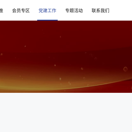
准
会员专区
党建工作
专题活动
联系我们
策
会员动态
党建活动
闻
会长单位
党课学习
项
理事会成员
见
会员单位
布
收费公示
会员章程