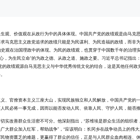
人生观、价值观在从政行为中的具体体现。中国共产党的政绩观是由马克
求马克思主义政党追求的政绩只能是为民谋利、为民造福的政绩，而非为
物史观在治国理政中的体现。为民的政绩观，也贯穿于中国数千年的治理实
立心，为生民立命”的为政之德、从政之道、施政之要。习近平总书记指出
党的政绩观源自马克思主义与中华优秀传统文化的结合，这是其他任何政
络。
主义、官僚资本主义三座大山，实现民族独立和人民解放，中国共产党的
离人民必将一事无成，因而以能否发动人民、依靠人民、守护人民，能否
切实改善群众生活密不可分。他深刻指出，“苏维埃是群众生活的组织者
广大群众加入红军，帮助战争”，“应该明白：长冈乡在战争动员上的伟大
军民物资匮乏的难题，更赢得了群众的信任，正是与人民群众血肉相连、