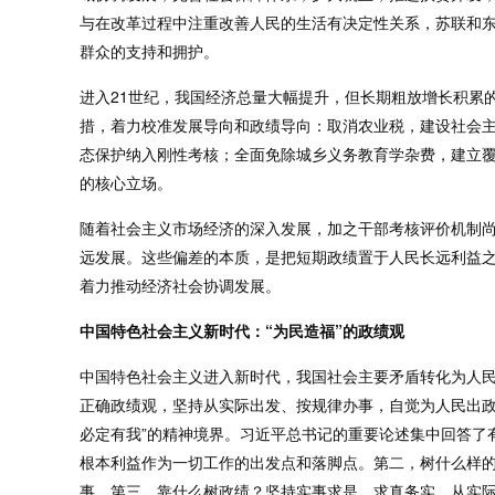
与在改革过程中注重改善人民的生活有决定性关系，苏联和
群众的支持和拥护。
进入21世纪，我国经济总量大幅提升，但长期粗放增长积累
措，着力校准发展导向和政绩导向：取消农业税，建设社会
态保护纳入刚性考核；全面免除城乡义务教育学杂费，建立
的核心立场。
随着社会主义市场经济的深入发展，加之干部考核评价机制尚
远发展。这些偏差的本质，是把短期政绩置于人民长远利益之
着力推动经济社会协调发展。
中国特色社会主义新时代：“为民造福”的政绩观
中国特色社会主义进入新时代，我国社会主要矛盾转化为人民
正确政绩观，坚持从实际出发、按规律办事，自觉为人民出政
必定有我”的精神境界。习近平总书记的重要论述集中回答了
根本利益作为一切工作的出发点和落脚点。第二，树什么样
事。第三，靠什么树政绩？坚持实事求是、求真务实，从实