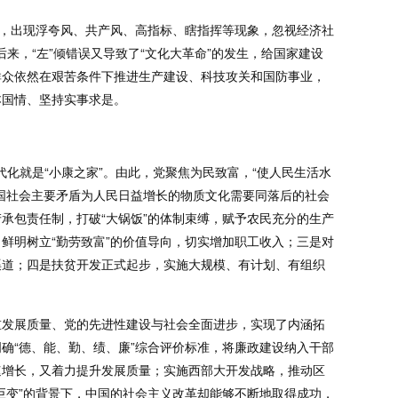
差，出现浮夸风、共产风、高指标、瞎指挥等现象，忽视经济社
来，“左”倾错误又导致了“文化大革命”的发生，给国家建设
群众依然在艰苦条件下推进生产建设、科技攻关和国防事业，
本国情、坚持实事求是。
代化就是“小康之家”。由此，党聚焦为民致富，“使人民生活水
国社会主要矛盾为人民日益增长的物质文化需要同落后的社会
承包责任制，打破“大锅饭”的体制束缚，赋予农民充分的生产
鲜明树立“勤劳致富”的价值导向，切实增加职工收入；三是对
渠道；四是扶贫开发正式起步，实施大规模、有计划、有组织
重发展质量、党的先进性建设与社会全面进步，实现了内涵拓
确“德、能、勤、绩、廉”综合评价标准，将廉政建设纳入干部
速增长，又着力提升发展质量；实施西部大开发战略，推动区
巨变”的背景下，中国的社会主义改革却能够不断地取得成功，