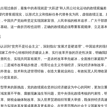
出现过曲折，最集中的表现就是“大跃进”和人民公社化运动的政绩观偏
愿望代替客观现实，以形式主义和指标任务代替务实为民，虚假政绩泛滥。后
段，中国共产党始终坚定实现国家富强、人民幸福的根本追求，广大干部
要基础。这一曲折历程也说明，正确的政绩观必须尊重客观规律、立足基
观
识到“贫穷不是社会主义”，深刻指出“发展才是硬道理”，中国追求的现
国家工作中心转移到经济建设上来、实行改革开放的历史性决策，明确我
善民生、实现共同富裕展开。一是农村改革率先破冰，全面推行家庭联产
；二是城市改革稳步推进，培育社会主义市场经济，深化经济体制改革，
国外资金、技术和先进管理经验，创造大量就业岗位，有效拓宽人民增收
缩小贫富差距。
转型带来的新挑战，党的政绩观在坚持以经济建设为中心的同时，更加注
域发展不平衡、腐败现象滋生等问题，党中央强化政绩考核的约束性，明
改革、财税金融体制改革、加入世界贸易组织等重大举措，既保持经济高
努力实现改革发展成果惠及更多群众。在世界范围内社会主义国家发生“