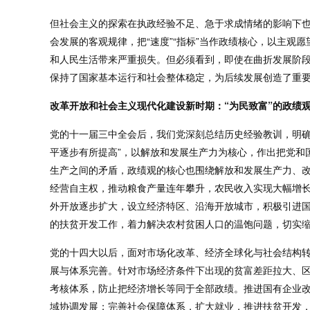
但社会主义的探索在执政经验不足、急于求成情绪的影响下也
会发展的客观规律，把“速度”“指标”当作政绩核心，以主观
和人民生活带来严重损失。但必须看到，即使在曲折发展阶
保持了国家基本运行和社会整体稳定，为后续发展创造了重
改革开放和社会主义现代化建设新时期：“为民致富”的政绩
党的十一届三中全会后，我们党深刻总结历史经验教训，明确认
平逐步有所提高”，以解放和发展生产力为核心，作出把党和
生产之间的矛盾，政绩观的核心也围绕解放和发展生产力、改
经营自主权，推动粮食产量连年攀升，农民收入实现大幅增长
外开放逐步扩大，设立经济特区、沿海开放城市，积极引进
的扶贫开发工作，着力解决农村贫困人口的温饱问题，切实
党的十四大以后，面对市场化改革、经济全球化与社会结构
展与体系完善。针对市场经济条件下出现的贫富差距拉大、区
考核体系，防止把经济增长等同于全部政绩。推进国有企业
域协调发展；完善社会保障体系，扩大就业，推进扶贫开发，