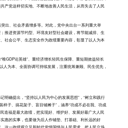
国共产党这样切实地、不断地改善人民生活，从而失去了人民
板突出、社会矛盾增多等。对此，党中央出台一系列重大举
理；推进资源节约型、环境友好型社会建设，将节能减排、生
祉、社会公平、生态安全作为政绩重要内容，彰显了以人为本
唯GDP论英雄”、重经济增长轻民生保障、重短期效益轻长
持以人为本、全面协调可持续发展，注重统筹兼顾、民生优先，
明确提出，“坚持以人民为中心的发展思想”，“树立和践行
装样子、搞花架子、盲目铺摊子”，涵养“功成不必在我、功成
为民造福是最大政绩，把实现好、维护好、发展好最广大人民
得实惠的实事，也要做为后人作铺垫、打基础、利长远的好
假。这一政绩观立足新时代党情国情与人民需求，把人民立场