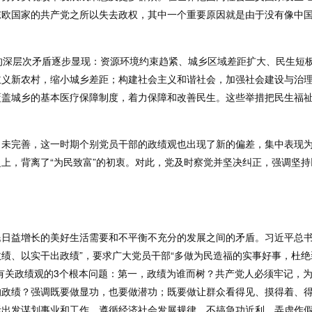
东欧国家的共产党之所以失去政权，其中一个重要原因就是由于没有像中
的深层次矛盾逐步显现：资源环境约束趋紧、城乡区域差距扩大、民生短
主义新农村，缩小城乡差距；构建社会主义和谐社会，加强社会建设与治
覆盖城乡的基本医疗保障制度，着力保障和改善民生。这些举措把民生福
未完善，这一时期个别党员干部的政绩观也出现了新的偏差，集中表现为“
上，背离了“为民致富”的初衷。对此，党及时察觉并坚决纠正，强调坚
日益增长的美好生活需要和不平衡不充分的发展之间的矛盾。习近平总书记
绩、以实干出政绩”，要求广大党员干部“多做为民造福的实事好事，杜绝
有关政绩观的3个根本问题：第一，政绩为谁而树？共产党人必须牢记，
的政绩？强调既要做显功，也要做潜功；既要做让群众看得见、摸得着、
际出发谋划事业和工作，遵循经济社会发展规律，不搞急功近利、弄虚作