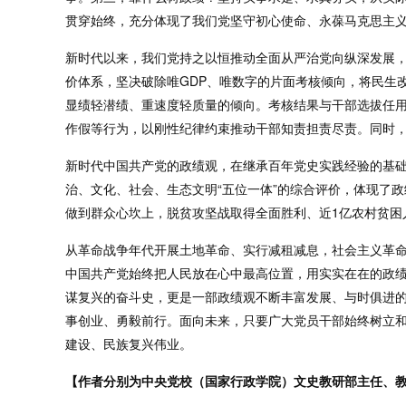
贯穿始终，充分体现了我们党坚守初心使命、永葆马克思主
新时代以来，我们党持之以恒推动全面从严治党向纵深发展，
价体系，坚决破除唯GDP、唯数字的片面考核倾向，将民生
显绩轻潜绩、重速度轻质量的倾向。考核结果与干部选拔任用
作假等行为，以刚性纪律约束推动干部知责担责尽责。同时
新时代中国共产党的政绩观，在继承百年党史实践经验的基础
治、文化、社会、生态文明“五位一体”的综合评价，体现了
做到群众心坎上，脱贫攻坚战取得全面胜利、近1亿农村贫
从革命战争年代开展土地革命、实行减租减息，社会主义革
中国共产党始终把人民放在心中最高位置，用实实在在的政绩
谋复兴的奋斗史，更是一部政绩观不断丰富发展、与时俱进
事创业、勇毅前行。面向未来，只要广大党员干部始终树立
建设、民族复兴伟业。
【作者分别为中央党校（国家行政学院）文史教研部主任、