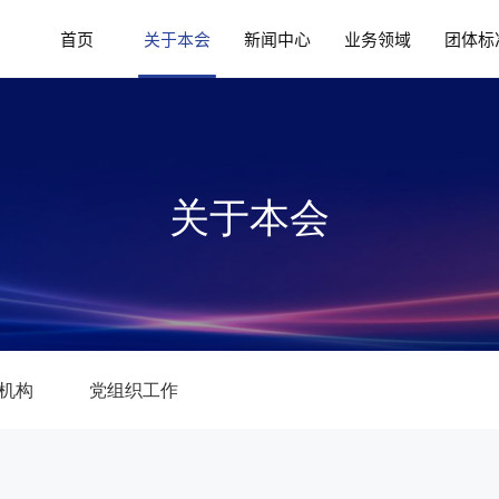
首页
关于本会
新闻中心
业务领域
团体标
本会简介
本会动态
国家政
关于本会
领导介绍
媒体报道
标准新
组织机构
科技资讯
标准立
分支机构
通知公告
征求意
党组织工作
内部刊物
标准发
机构
党组织工作