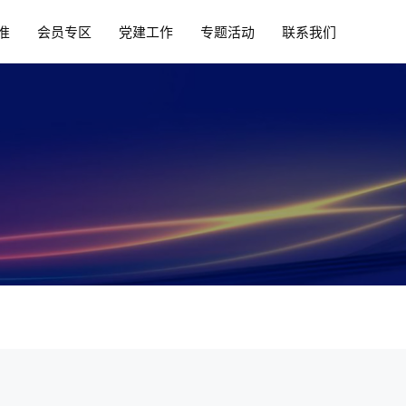
准
会员专区
党建工作
专题活动
联系我们
策
会员动态
党建活动
闻
会长单位
党课学习
项
理事会成员
见
会员单位
布
收费公示
会员章程